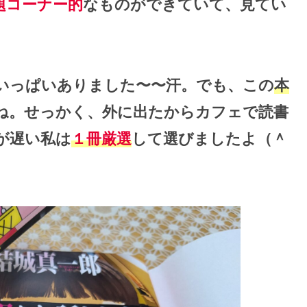
題コーナー的
なものができていて、見てい
いっぱいありました〜〜汗。でも、この
本
ね。せっかく、外に出たからカフェで読書
が遅い私は
１冊厳選
して選びましたよ（＾