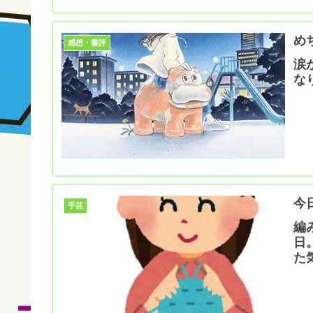
め
感想・書評
涙
な
今
手芸
編
日
た