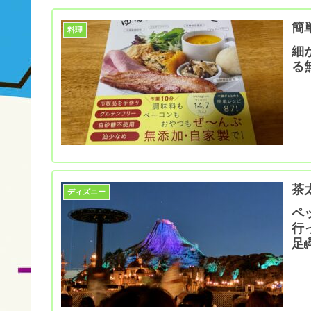
簡
料理
細
る
茶
ディズニー
ペ
行
足