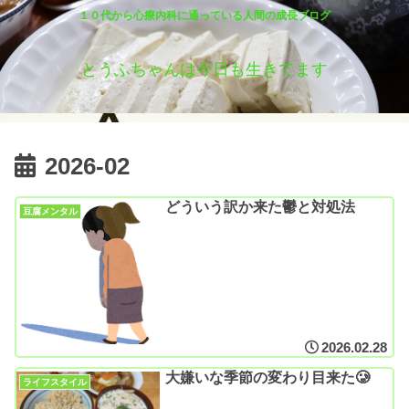
１０代から心療内科に通っている人間の成長ブログ
とうふちゃんは今日も生きてます
2026-02
どういう訳か来た鬱と対処法
豆腐メンタル
2026.02.28
大嫌いな季節の変わり目来た🥲
ライフスタイル