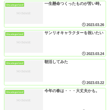
一生懸命つくったものが苦い時。
Uncategorized
2023.03.26
サンリオキャラクターを祝いたい
Uncategorized
2023.03.24
朝活してみた
Uncategorized
2023.03.22
今年の春は・・・大丈夫かも。
Uncategorized