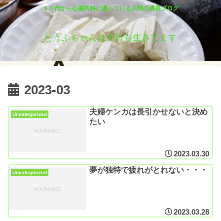
１０代から心療内科に通っている人間の成長ブログ
とうふちゃんは今日も生きてます
2023-03
夫婦ケンカは長引かせないと決め
Uncategorized
たい
2023.03.30
夢が独特で疲れがとれない・・・
Uncategorized
2023.03.28