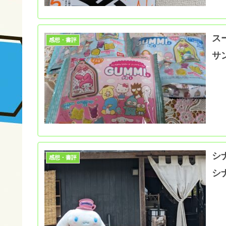
ス
感想・書評
サ
シ
感想・書評
シ