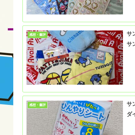
サ
感想・書評
サ
サ
感想・書評
ダ