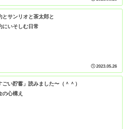
約とサンリオと茶太郎と
約にいそしむ日常
2023.05.26
すごい貯蓄」読みました〜（＾＾）
金の心構え