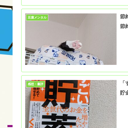
節
豆腐メンタル
節
「
感想・書評
貯