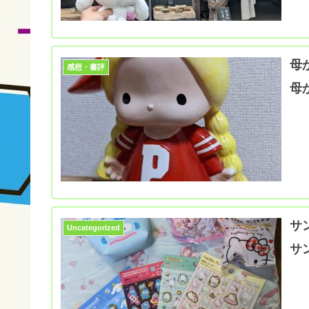
母
感想・書評
母
サ
Uncategorized
サ