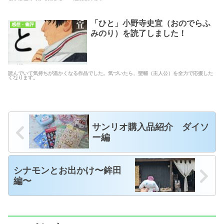
「ひと」小野寺史宜（おのでらふ
感想・書評
みのり）を読了しました！
読んでいて気持ちが温かくなる作品でした。気づいたら、聖輔（主人公）を全力で応援した
くなります。
サンリオ購入品紹介 ダイソ
ー編
シナモンとお出かけ〜鉾田
編〜