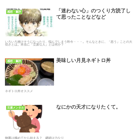
「迷わない心」のつくり方読了し
感想・書評
て思ったことなどなど
いろいろ挫けそうになったり、悩んでしまう昨今・・・。そんなときに、「思う」ことの大
切さとは。本当に「立派な人」とは何か？
美味しい月見ネギトロ丼
感想・書評
ネギトロ丼オススメ
なにかの天才になりたくて。
豆腐メンタル
物事は極めてから始まる？ 継続は力なり