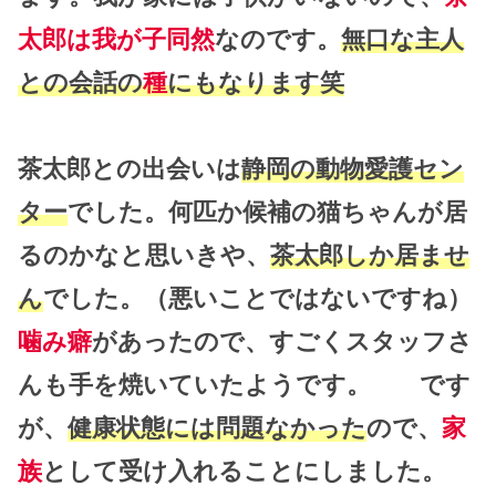
太郎は我が子同然
なのです。
無口な主人
との会話の
種
にもなります笑
茶太郎との出会いは
静岡の動物愛護セン
ター
でした。何匹か候補の猫ちゃんが居
るのかなと思いきや、
茶太郎しか居ませ
ん
でした。（悪いことではないですね）
噛み癖
があったので、すごくスタッフさ
んも手を焼いていたようです。 です
が、
健康状態には問題なかった
ので、
家
族
として受け入れることにしました。