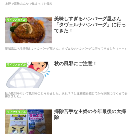
上野で家族みんなで集まってお喋り
美味しすぎるハンバーグ屋さん
ライフスタイル
「タヴェルナハンバーグ」に行っ
てきた！
茨城県にある美味しいハンバーグ屋さん、タヴェルナハンバーグに行ってきました（＾＾）
秋の風邪にご注意！
ライフスタイル
秋の風邪を引いて風邪をこじらせました。あれ？？と違和感を感じてから病院に行くまでを
書きました。
掃除苦手な主婦の今年最後の大掃
ライフスタイル
除