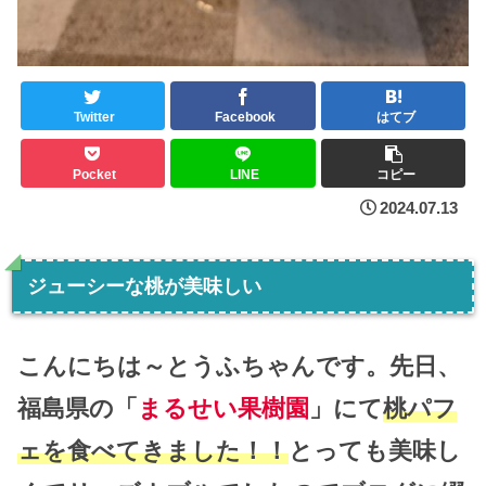
Twitter
Facebook
はてブ
Pocket
LINE
コピー
2024.07.13
ジューシーな桃が美味しい
こんにちは～とうふちゃんです。先日、
福島県の「
まるせい果樹園
」にて
桃パフ
ェを食べてきました！！
とっても美味し