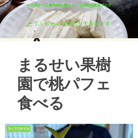
１０代から心療内科に通っている人間の成長ブログ
とうふちゃんは今日も生きてます
まるせい果樹
園で桃パフェ
食べる
ライフスタイル