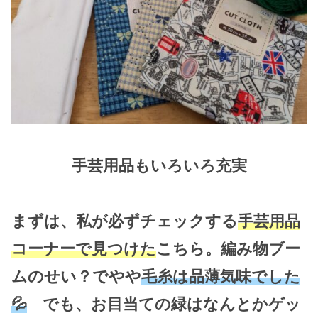
手芸用品もいろいろ充実
まずは、私が必ずチェックする
手芸用品
コーナーで見つけた
こちら。編み物ブー
ムのせい？でやや
毛糸は品薄気味でした
💦
でも、お目当ての緑はなんとかゲッ