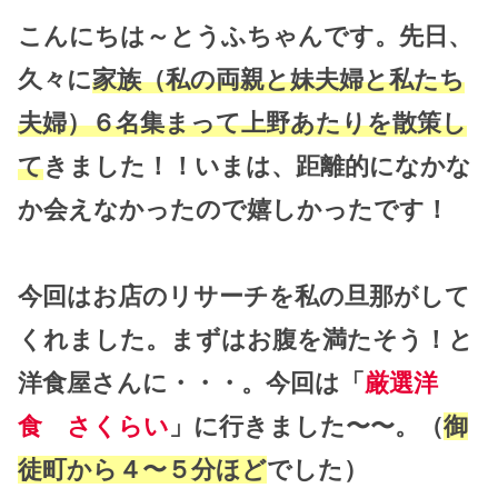
こんにちは～とうふちゃんです。先日、
久々に
家族（私の両親と妹夫婦と私たち
夫婦）６名集まって上野あたりを散策し
て
きました！！いまは、距離的になかな
か会えなかったので嬉しかったです！
今回はお店のリサーチを私の旦那がして
くれました。まずはお腹を満たそう！と
洋食屋さんに・・・。今回は「
厳選洋
食 さくらい
」に行きました〜〜。（
御
徒町から４〜５分ほど
でした）