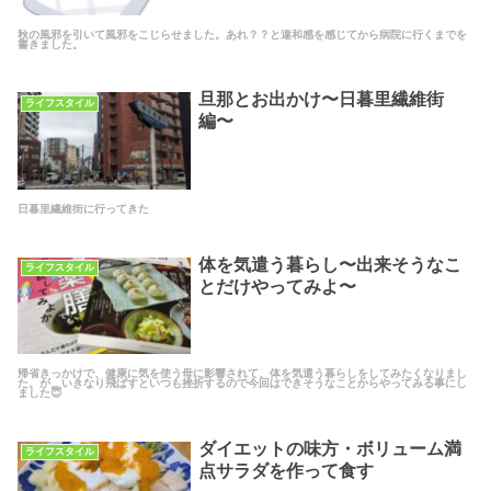
秋の風邪を引いて風邪をこじらせました。あれ？？と違和感を感じてから病院に行くまでを
書きました。
旦那とお出かけ〜日暮里繊維街
ライフスタイル
編〜
日暮里繊維街に行ってきた
体を気遣う暮らし〜出来そうなこ
ライフスタイル
とだけやってみよ〜
帰省きっかけで、健康に気を使う母に影響されて、体を気遣う暮らしをしてみたくなりまし
た。が、いきなり飛ばすといつも挫折するので今回はできそうなことからやってみる事にし
ました😇
ダイエットの味方・ボリューム満
ライフスタイル
点サラダを作って食す