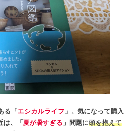
ある「
エシカルライフ
」。気になって購入
近は、「
夏が暑すぎる
」問題に
頭を抱えて