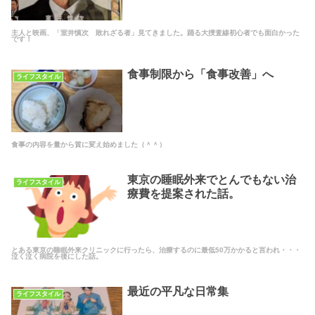
主人と映画、「室井慎次 敗れざる者」見てきました。踊る大捜査線初心者でも面白かった
です！
食事制限から「食事改善」へ
ライフスタイル
食事の内容を量から質に変え始めました（＾＾）
東京の睡眠外来でとんでもない治
ライフスタイル
療費を提案された話。
とある東京の睡眠外来クリニックに行ったら、治療するのに最低50万かかると言われ・・・
泣く泣く病院を後にした話。
最近の平凡な日常集
ライフスタイル