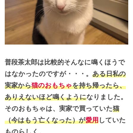
普段茶太郎は比較的そんなに鳴くほうで
はなかったのですが・・・。
ある日私の
実家から
猫のおもちゃ
を持ち帰ったら、
ありえないほど鳴くように
なりました。
そのおもちゃは、実家で買っていた
猫
（今はもう亡くなった）が
愛用
していた
ものらしく。