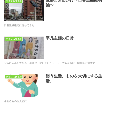
旦那とお出かけ〜日暮里繊維街
ライフスタイル
編〜
日暮里繊維街に行ってきた
平凡主婦の日常
ライフスタイル
ジムに入会してから、生活が一変しました・・・。でもそれは、案外良い習慣で・・・。
繕う生活。ものを大切にする生
ライフスタイル
活。
今あるものを大切に