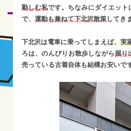
勤しむ私
です。ちなみにダイエット
で、
運動も兼ねて下北沢散策
してき
下北沢は電車に乗ってしまえば、
実
ろは、のんびりお散歩しながら
掘り
売っている古着自体も結構お安いで