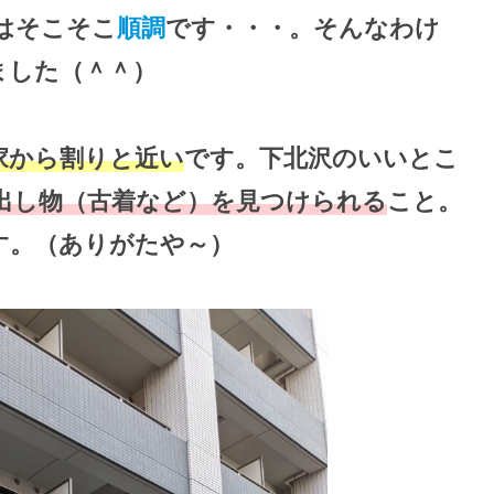
はそこそこ
順調
です・・・。そんなわけ
ました（＾＾）
家から割りと近い
です。下北沢のいいとこ
出し物（古着など）を見つけられる
こと。
す。（ありがたや～）