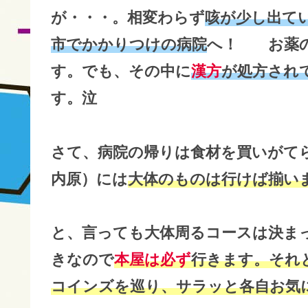
が・・・。相変わらず
咳が少し出て
市でかかりつけの病院
へ！ お薬の
す。でも、その中に
漢方
が処方され
す。泣
さて、病院の帰りは食材を買いがて
内原）には
大体のものは行けば揃い
と、言っても大体周るコースは決ま
きなので
本屋は必ず
行きます。それ
コインズを巡り、サラッと各自お気