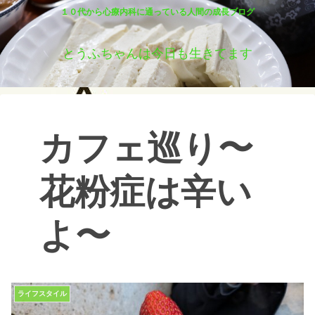
１０代から心療内科に通っている人間の成長ブログ
とうふちゃんは今日も生きてます
カフェ巡り〜
花粉症は辛い
よ〜
ライフスタイル