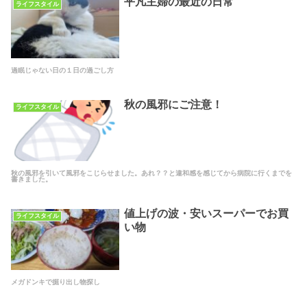
平凡主婦の最近の日常
ライフスタイル
過眠じゃない日の１日の過ごし方
秋の風邪にご注意！
ライフスタイル
秋の風邪を引いて風邪をこじらせました。あれ？？と違和感を感じてから病院に行くまでを
書きました。
値上げの波・安いスーパーでお買
ライフスタイル
い物
メガドンキで掘り出し物探し