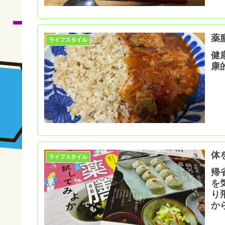
薬
ライフスタイル
健
康
体
ライフスタイル
帰
を
り
か