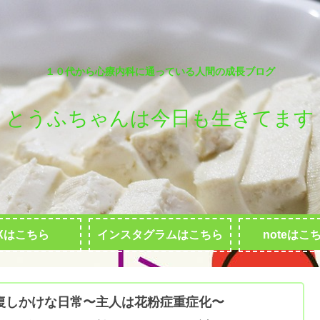
１０代から心療内科に通っている人間の成長ブログ
とうふちゃんは今日も生きてます
Xはこちら
インスタグラムはこちら
noteはこ
復しかけな日常〜主人は花粉症重症化〜