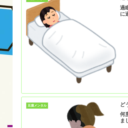
過
に
ど
豆腐メンタル
何
ま