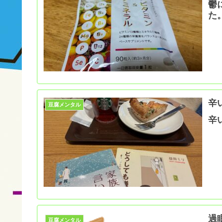
鬱
た
辛
豆腐メンタル
辛
過
豆腐メンタル