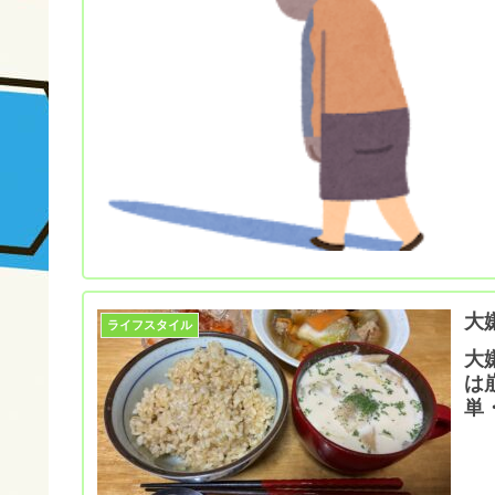
大
ライフスタイル
大
は
単