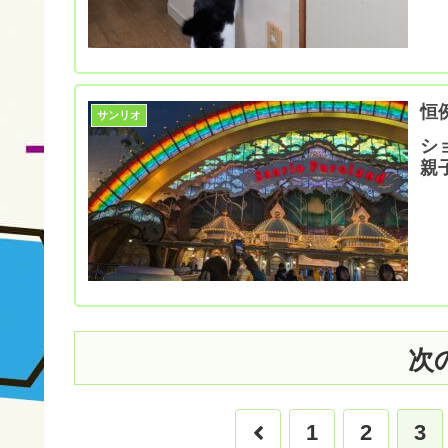
恒
サンリオ
シ
親
次
前
1
2
3