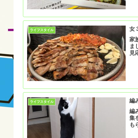
女
ライフスタイル
家
ま
見
編
ライフスタイル
編
集
も