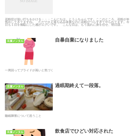
花粉症が追い打ちをかける・・・こんにちは。とうふちゃんです。ここのところ、花粉が本
気出してきてますね。 ただでさえ落ち込み体質なのに花粉がつらすぎてやられてます。今
日も１日を無駄にした感がエグいです。 こんな日は、もう流れに身を任せ、明日頑...
自暴自棄になりました
豆腐メンタル
一周回ってプライドが高いと気づく
過眠期終えて一段落。
豆腐メンタル
睡眠障害について思うこと
飲食店でひどい対応された
豆腐メンタル