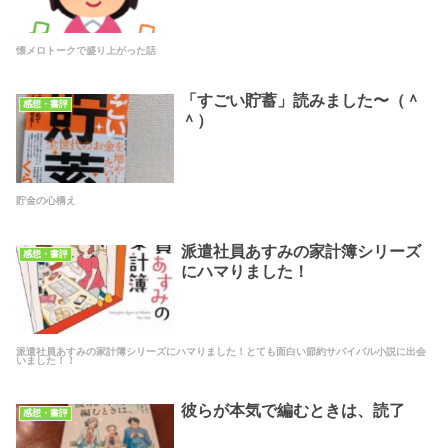
懐メロトークで盛り上がった話
「すごい貯蓄」読みました〜（＾
感想・書評
＾）
貯金の心構え
派遣社員あすみの家計簿シリーズ
感想・書評
にハマりました！
派遣社員あすみの家計簿シリーズにハマりました！とても面白い節約サバイバル小説に出会
いました！！
彼らが本気で編むときは、読了
感想・書評