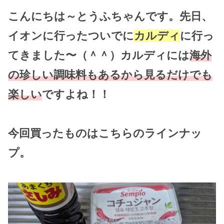
こんにちは～とうふちゃんです。先日、
イオンに行ったついでに
カルディ
に行っ
てきました〜（＾＾）カルディには
海外
の珍しい調味料もあるから見るだけでも
楽しい
ですよね！！
今回買ったものはこちらのラインナッ
プ。