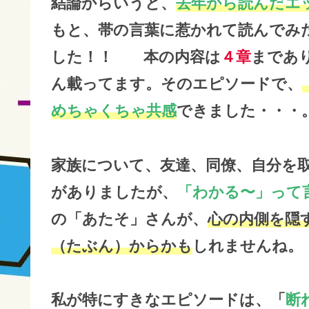
結論からいうと、
去年から読んだエ
もと、帯の言葉に惹かれて読んでみ
した！！ 本の内容は
４章
まであ
ん載ってます。そのエピソードで、
めちゃくちゃ共感
できました・・・
家族について、友達、同僚、自分を
がありましたが、
「わかる〜」って
の「あたそ」さんが、
心の内側を隠
（たぶん）からかも
しれませんね。
私が特にすきなエピソードは、「
断