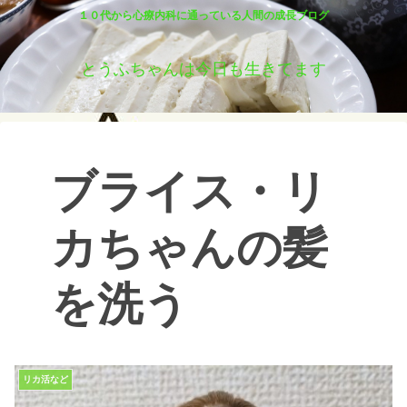
１０代から心療内科に通っている人間の成長ブログ
とうふちゃんは今日も生きてます
ブライス・リ
カちゃんの髪
を洗う
リカ活など