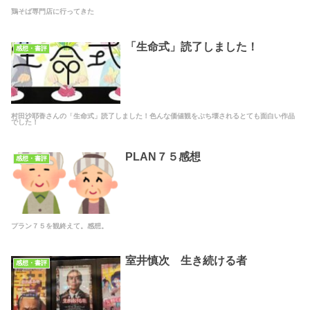
鶏そば専門店に行ってきた
「生命式」読了しました！
感想・書評
村田沙耶香さんの「生命式」読了しました！色んな価値観をぶち壊されるとても面白い作品
でした！
PLAN７５感想
感想・書評
プラン７５を観終えて。感想。
室井慎次 生き続ける者
感想・書評