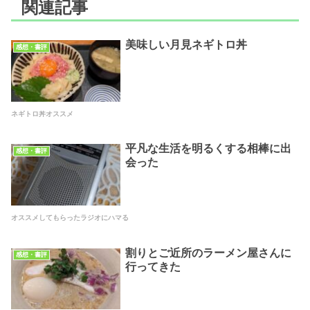
関連記事
美味しい月見ネギトロ丼
感想・書評
ネギトロ丼オススメ
平凡な生活を明るくする相棒に出
感想・書評
会った
オススメしてもらったラジオにハマる
割りとご近所のラーメン屋さんに
感想・書評
行ってきた