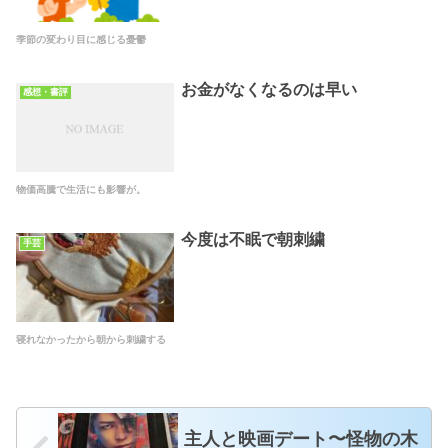
季節の変わり目に感じる憂鬱
お金がなくなるのは早い
感想・書評
物価高騰で生活にも影響が。
今度は不眠で朝刺繍
手芸
寝れなかったから朝から刺繍する
主人と映画デート〜怪物の木