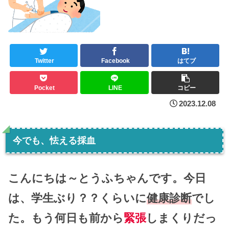
Twitter
Facebook
はてブ
Pocket
LINE
コピー
2023.12.08
今でも、怯える採血
こんにちは～とうふちゃんです。今日
は、学生ぶり？？くらいに
健康診断
でし
た。もう何日も前から
緊張
しまくりだっ