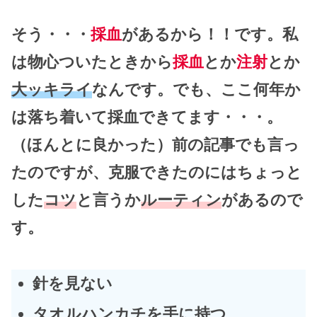
そう・・・
採血
があるから！！です。私
は物心ついたときから
採血
とか
注射
とか
大ッキライ
なんです。でも、ここ何年か
は落ち着いて採血できてます・・・。
（ほんとに良かった）前の記事でも言っ
たのですが、克服できたのにはちょっと
した
コツ
と言うか
ルーティン
があるので
す。
針を見ない
タオルハンカチを手に持つ