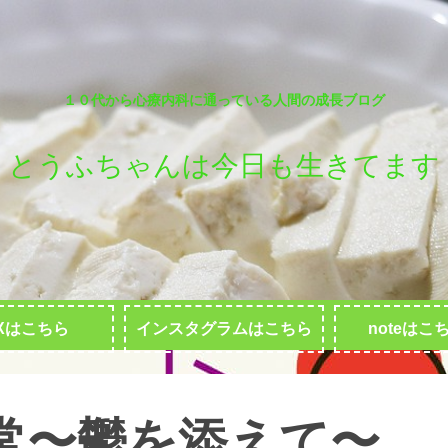
１０代から心療内科に通っている人間の成長ブログ
とうふちゃんは今日も生きてます
Xはこちら
インスタグラムはこちら
noteはこ
常〜鬱を添えて〜