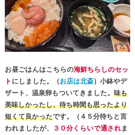
お昼ごはんはこちらの
海鮮ちらしのセッ
ト
にしました。（
お店は北斎
）小鉢やデ
ザート、温泉卵もついてきました。
味も
美味しかったし、待ち時間も思ったより
短くて良かった
です。（４５分待ちと言
われましたが、
３０分くらいで通され
ま