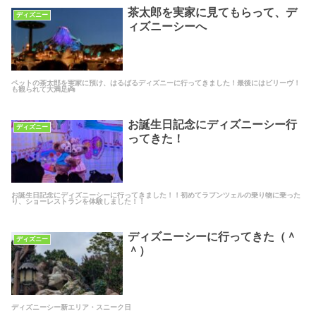
茶太郎を実家に見てもらって、デ
ディズニー
ィズニーシーへ
ペットの茶太郎を実家に預け、はるばるディズニーに行ってきました！最後にはビリーヴ！
も観られて大満足👼
お誕生日記念にディズニーシー行
ディズニー
ってきた！
お誕生日記念にディズニーシーに行ってきました！！初めてラプンツェルの乗り物に乗った
り、ショーレストランを体験しました！！
ディズニーシーに行ってきた（＾
ディズニー
＾）
ディズニーシー新エリア・スニーク日