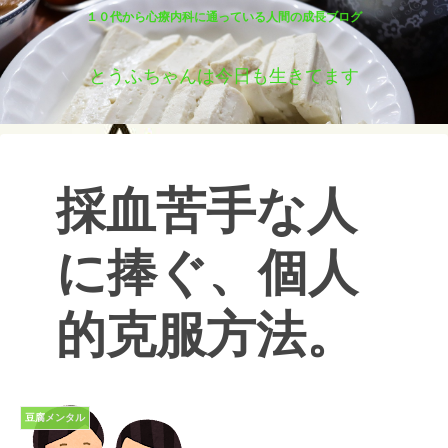
１０代から心療内科に通っている人間の成長ブログ
とうふちゃんは今日も生きてます
採血苦手な人
に捧ぐ、個人
的克服方法。
豆腐メンタル