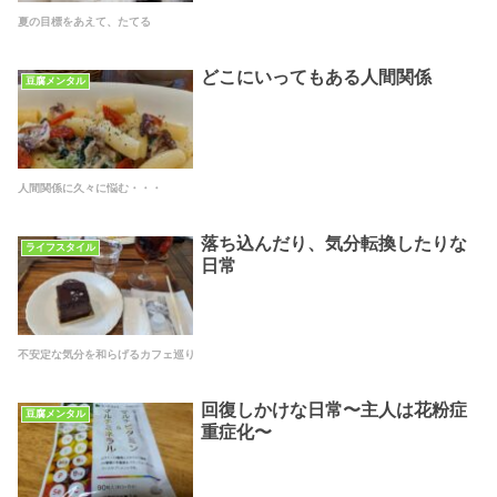
夏の目標をあえて、たてる
どこにいってもある人間関係
豆腐メンタル
人間関係に久々に悩む・・・
落ち込んだり、気分転換したりな
ライフスタイル
日常
不安定な気分を和らげるカフェ巡り
回復しかけな日常〜主人は花粉症
豆腐メンタル
重症化〜