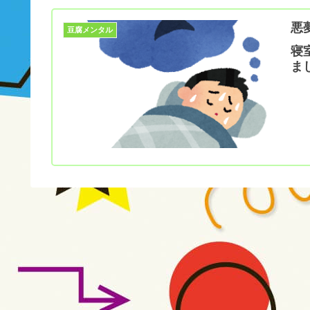
悪
豆腐メンタル
寝
ま