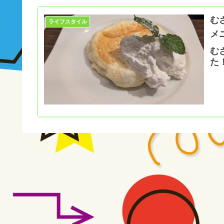
む
ライフスタイル
メ
む
た