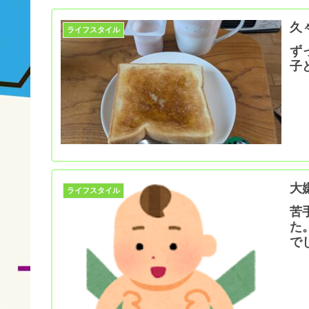
久
ライフスタイル
ず
子
大
ライフスタイル
苦
た
で